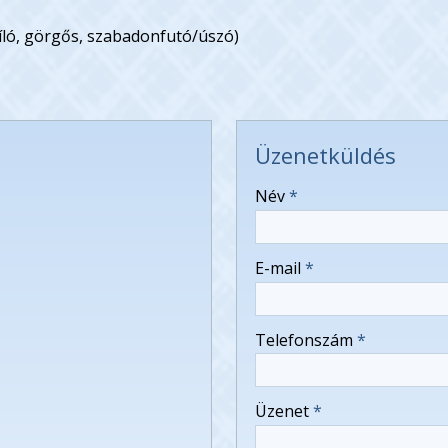
ló, görgős, szabadonfutó/úszó)
Üzenetküldés
-
Név
*
-
E-mail
*
-
Telefonszám
*
-
Üzenet
*