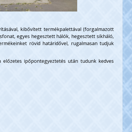
tásával, kibővített termékpalettával (forgalmazott
fonat, egyes hegesztett hálók, hegesztett síkháló,
termékeinket rövid határidővel, rugalmasan tudjuk
on előzetes ipőpontegyeztetés után tudunk kedves
)