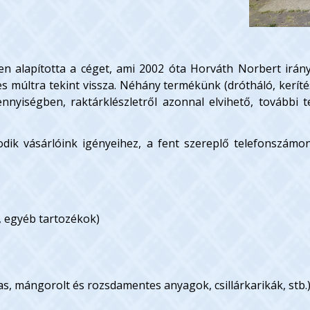
 alapította a céget, ami 2002 óta Horváth Norbert irányí
s múltra tekint vissza. Néhány termékünk (drótháló, kerítés
ennyiségben, raktárklészletről azonnal elvihető, további 
odik vásárlóink igényeihez, a fent szereplő telefonszám
, egyéb tartozékok)
vas, mángorolt és rozsdamentes anyagok, csillárkarikák, stb.