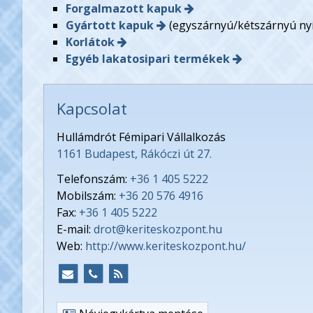
Forgalmazott kapuk
Gyártott kapuk
(egyszárnyú/kétszárnyú nyí
Korlátok
Egyéb lakatosipari termékek
Kapcsolat
Hullámdrót Fémipari Vállalkozás
1161 Budapest, Rákóczi út 27.
Telefonszám:
+36 1 405 5222
Mobilszám:
+36 20 576 4916
Fax:
+36 1 405 5222
E-mail:
drot@keriteskozpont.hu
Web:
http://www.keriteskozpont.hu/