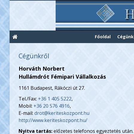
Főoldal
Cégünk
Cégünkről
Horváth Norbert
Hullámdrót Fémipari Vállalkozás
1161 Budapest, Rákóczi út 27.
Tel./Fax:
+36 1 405 5222
,
Mobil:
+36 20 576 4916
,
E-mail:
drot@keriteskozpont.hu
http://www.keriteskozpont.hu/
Nyitva tartás:
előzetes telefonos egyeztetés után.