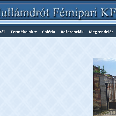
ről
Termékeink
Galéria
Referenciák
Megrendelés