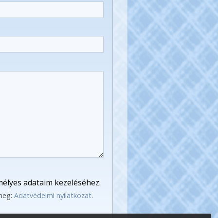
élyes adataim kezeléséhez.
 meg:
Adatvédelmi nyilatkozat
.