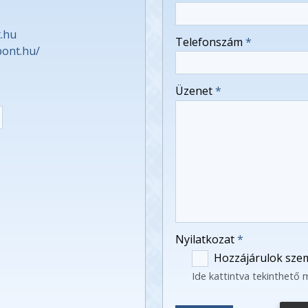
-
.hu
Telefonszám
*
pont.hu/
-
Üzenet
*
-
-
-
Nyilatkozat
*
Hozzájárulok szem
Ide kattintva tekinthető