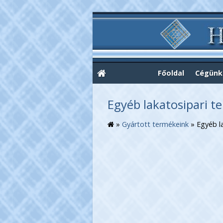
Főoldal
Cégünk
Egyéb lakatosipari 
»
Gyártott termékeink
»
Egyéb l