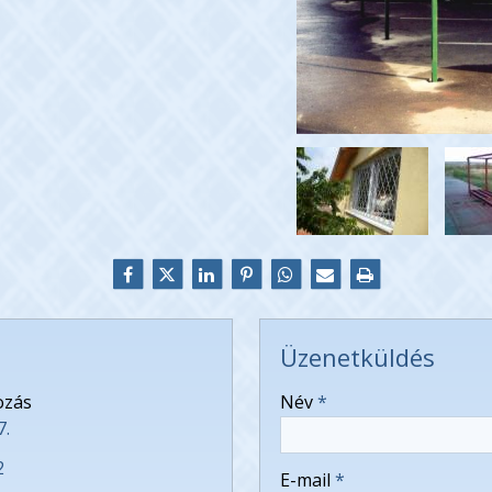
Üzenetküldés
-
ozás
Név
*
7.
-
2
E-mail
*