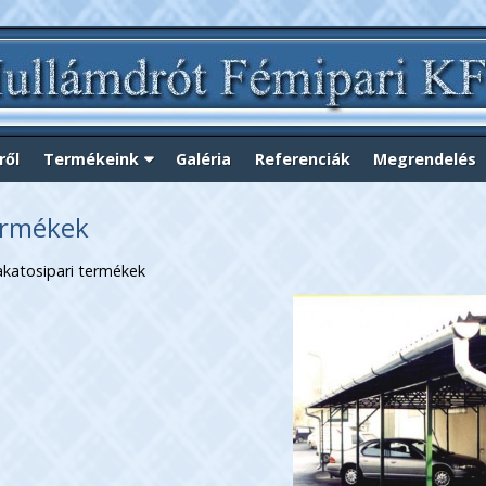
ről
Termékeink
Galéria
Referenciák
Megrendelés
termékek
akatosipari termékek