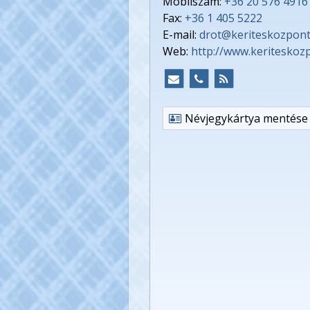
Mobilszám:
+36 20 576 4916
Fax:
+36 1 405 5222
E-mail:
drot@keriteskozpont
Web:
http://www.keriteskoz
Névjegykártya mentése