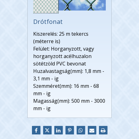
Drótfonat
Kiszerelés: 25 m tekercs
(méterre is)
Felület: Horganyzott, vagy
horganyzott acélhuzalon
sötétzöld PVC bevonat
Huzalvastagság(mm): 1,8 mm -
3,1 mm - ig
Szemméret(mm): 16 mm - 68
mm - ig
Magasság(mm): 500 mm - 3000
mm - ig