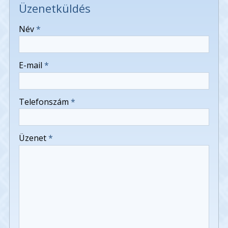
Üzenetküldés
-
Név
*
-
E-mail
*
-
Telefonszám
*
-
Üzenet
*
-
-
-