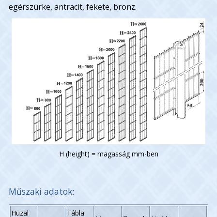
egérszürke, antracit, fekete, bronz.
H (height) = magasság mm-ben
Műszaki adatok:
Huzal
Tábla