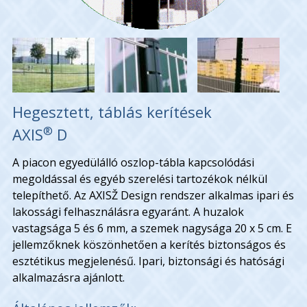
Hegesztett, táblás kerítések
®
AXIS
D
A piacon egyedülálló oszlop-tábla kapcsolódási
megoldással és egyéb szerelési tartozékok nélkül
telepíthető. Az AXISŽ Design rendszer alkalmas ipari és
lakossági felhasználásra egyaránt. A huzalok
vastagsága 5 és 6 mm, a szemek nagysága 20 x 5 cm. E
jellemzőknek köszönhetően a kerítés biztonságos és
esztétikus megjelenésű. Ipari, biztonsági és hatósági
alkalmazásra ajánlott.