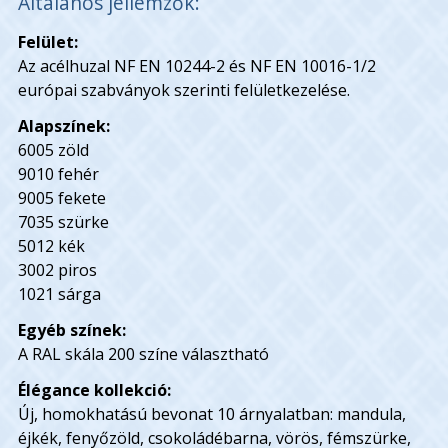
Általános jellemzők:
Felület:
Az acélhuzal NF EN 10244-2 és NF EN 10016-1/2
európai szabványok szerinti felületkezelése.
Alapszínek:
6005 zöld
9010 fehér
9005 fekete
7035 szürke
5012 kék
3002 piros
1021 sárga
Egyéb színek:
A RAL skála 200 színe választható
Élégance kollekció:
Új, homokhatású bevonat 10 árnyalatban: mandula,
éjkék, fenyőzöld, csokoládébarna, vörös, fémszürke,