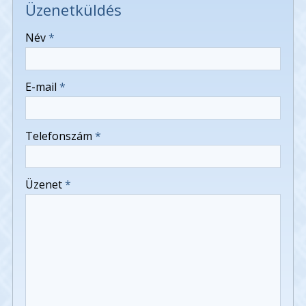
Üzenetküldés
-
Név
*
-
E-mail
*
-
Telefonszám
*
-
Üzenet
*
-
-
-