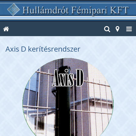
Axis D kerítésrendszer