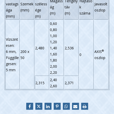
Magass
Tengely
Hajtáso
vastags
Szemek
széless
Javasolt
ág
táv
k
ága
(mm)
ége
oszlop
(m)
(m)
száma
(mm)
(m)
0,60
0,80
1,00
Vízszint
1,20
esen:
2,480
1,40
2,536
®
6 mm,
200 x
AXIS
1,60
0
Függőle
50
oszlop
1,80
gesen:
2,00
5 mm
2,20
2,40
2,315
2,371
2,60