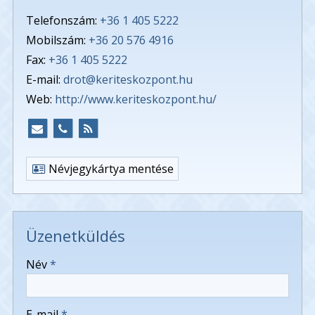
Telefonszám:
+36 1 405 5222
Mobilszám:
+36 20 576 4916
Fax:
+36 1 405 5222
E-mail:
drot@keriteskozpont.hu
Web:
http://www.keriteskozpont.hu/
Névjegykártya mentése
Üzenetküldés
-
Név
*
-
E-mail
*