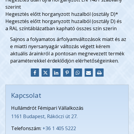
szerint
Hegesztés előtt horganyzott huzalból (osztály D)*
Hegesztés előtt horganyzott huzalból (osztály D) és
a RAL színtáblázatban kapható összes szín szerin
Sajnos a folyamatos árfolyamváltozások miatt és az
e miatti nyersanyagár változás végett kérem
aktuális árainkról a pontosan megnevezett termék
paraméterekkel érdeklődjön elérhetőségeinken.
Kapcsolat
Hullámdrót Fémipari Vállalkozás
1161 Budapest, Rákóczi út 27.
Telefonszám:
+36 1 405 5222