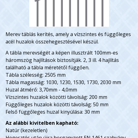
Merev táblás kerítés, amely a vízszintes és függőleges
acél huzalok összehegesztésével készül.
A tábla merevségét a képen illusztrált 100mm-es
háromszög hajlítások biztosítják. 2, 3 ill. 4 hajlítás
található a tábla méretétől függően.
Tábla szélesség: 2505 mm
Tábla magasság: 1030, 1230, 1530, 1730, 2030 mm
Huzal átmérő: 3,70mm - 4,0mm
Vízszintes huzalok közötti távolság: 200 mm
Függőleges huzalok közötti távolság: 50 mm
Felső függőleges huzal kinyúlása: 30 mm
Az alábbi kivitelben kapható:
Natúr (kezeletlen)
Hegesztés után újra horganyzott EN 1461 szabvány