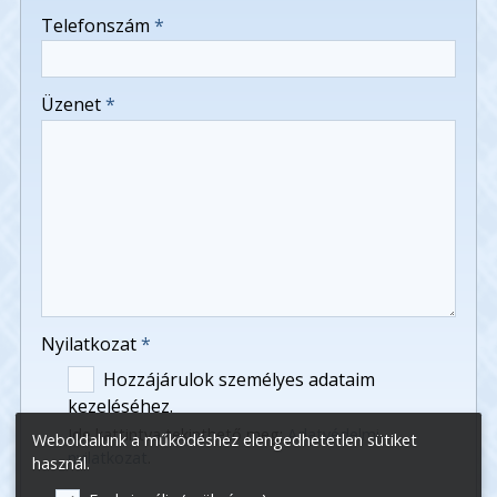
-
Telefonszám
*
-
Üzenet
*
-
-
-
Nyilatkozat
*
Hozzájárulok személyes adataim
kezeléséhez.
Ide kattintva tekinthető meg:
Adatvédelmi
Weboldalunk a működéshez elengedhetetlen sütiket
nyilatkozat
.
használ.