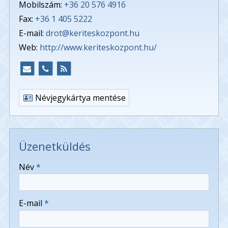
Mobilszám:
+36 20 576 4916
Fax:
+36 1 405 5222
E-mail:
drot@keriteskozpont.hu
Web:
http://www.keriteskozpont.hu/
Névjegykártya mentése
Üzenetküldés
-
Név
*
-
E-mail
*