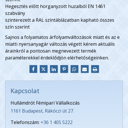
Hegesztés előtt horganyzott huzalból EN 1461
szabvány
szinterezett a RAL színtáblázatban kapható összes
szín szerint
Sajnos a folyamatos árfolyamváltozások miatt és az e
miatti nyersanyagár változás végett kérem aktuális
árainkról a pontosan megnevezett termék
paraméterekkel érdeklődjön elérhetőségeinken.
Kapcsolat
Hullámdrót Fémipari Vállalkozás
1161 Budapest, Rákóczi út 27.
Telefonszám:
+36 1 405 5222