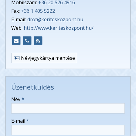
Mobilszám:
+36 20 576 4916
Fax:
+36 1 405 5222
E-mail:
drot@keriteskozpont.hu
Web:
http://www.keriteskozpont.hu/
Névjegykártya mentése
Üzenetküldés
-
Név
*
-
E-mail
*