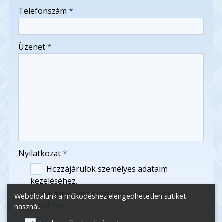
-
Telefonszám
*
-
Üzenet
*
-
-
-
Nyilatkozat
*
Hozzájárulok személyes adataim
kezeléséhez.
Ide kattintva tekinthető meg:
Adatvédelmi
Weboldalunk a működéshez elengedhetetlen sütiket
nyilatkozat
.
használ.